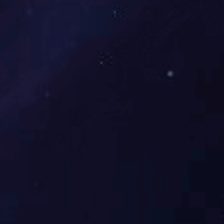
稳态电压调整
海拔高度(m)
1500
≤±2.5%
率
稳态频率调
稳态电压波动
≤±5%
≤±1%
整率
率
稳态频率波
瞬态电压调整
≤±0.5%
-15%~+20%
动率
率
瞬态频率调
-10%~+10%
电压稳定时间
≤1S
整率
柴油机参数
柴油机品牌
沃尔沃
型号
TWD1652GE
额定转速(pm)
1500
最大功率（kW）
522
气缸数
6缸
气缸排列方式
直列
缸径*行程
144*165
排气量（L）
16
（mm）