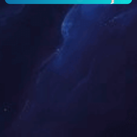
100%纯铜线制
励磁方式
无刷自励
材质
造
防护等级
IP23
绝缘等级
H
三相四线Y型绕
AVR(自动电压
接线方式
调节方式
接
调节器)
国三系列：
柴油发电机组参数：
型号
FFDL-V480GF
机组功率(KW)
480
额定输出电流
输出电压(V)
400/230
864
(A)
接线方式
三相四线
功率因素
0.8(滞后)
24V直流电启
启动方式
频率(Hz)
50
动
机组尺寸(参考
机组重量(kg)
4280
3325*1400*1950mm
值)