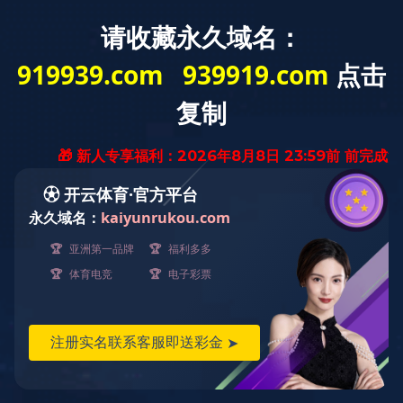
开云电子平台_开云(中国)
关于我们
产品中心
特殊定制
当前位置：
开云电子平台_开云(中国)
>
产品中心
>
沃尔沃系列
应用方案
服务支持
新闻动态
联系我们