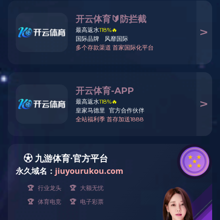
480KW沃尔沃发电机组
以质量求生存，以信誉求发展，以服务赢市场
480KW
沃尔沃