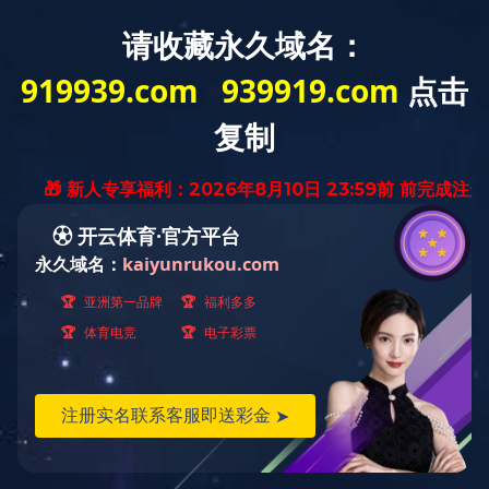
开云电子平台_开云(中国)
关于我们
关于我们
产品中心
特殊定制
应用方案
服务支持
当前位置:
开云电子平台_开云(中国)
/
成为合作伙伴
新闻动态
联系我们