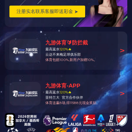
对待客户，开云电子平台_开云(中国)致力于提供
完善的综合电力解决方案和满意的服务，开云电
子平台_开云(中国)一站式服务让您高枕无忧，从
此放心的专注市场，拓展业务，助您获得更大的
商业利益。
对待供应商，开云电子平台_开云(中国)本着“诚
实守信、合作共赢”的基本态度，具有很好的商业
信誉。开云电子平台_开云(中国)与供应商伙伴建
立了良好长远的合作关系，同成长，共命运，实
现双方的利益互赢。
当然，开云电子平台_开云(中国)对选择供应商、