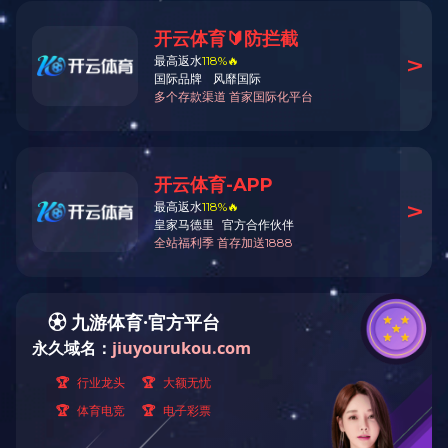
分类导航

开云电子平台_开云(中国)赤诚对待
每一位客户和供应商
在过去的20年里，我们经历了不同的市场和技术
变革，但我们始终坚持质量为本。我们的品牌形
象在这个行业的建立就是证明，我们承诺将继续
创新，并在我们独特的产品中提供稳定的质量。
* 开云电子平台_开云(中国)支持您加
入我们成熟的团队来开展业务