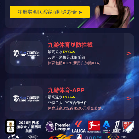
售后团队，将为您提供更优化的配件方案。
2D/3D快速直观查询，保证您的配件更加精准。
* 24小时咨询服务
我们了解您的需求和困难，因此开云电子平台_
开云(中国)售后服务团队开通24小时服务热线，
以帮助您解决任何问题。您可以联系
ffdl@cnffdl.com以取得帮助。
* 快捷的运输
开云电子平台_开云(中国)和DHL、TNT等国际快
递公司保持良好的合作，对于急件，开云电子平
台_开云(中国)承诺48小时内发出，以短的时间到
达您的身边，无论何时何地，无论您有什么需
求，开云电子平台_开云(中国)将会给你您提供高