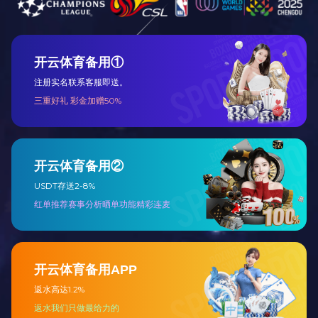
值)
稳态电压调整
海拔高度(m)
1500
≤±2.5%
率
稳态频率调
稳态电压波动
≤±5%
≤±1%
整率
率
稳态频率波
瞬态电压调整
≤±0.5%
-15%~+20%
动率
率
瞬态频率调
-10%~+10%
电压稳定时间
≤1S
整率
柴油机参数
柴油机品牌
沃尔沃
型号
TWD1643GE
额定转速(pm)
1500
最大功率（kW）
613
气缸数
6缸
气缸排列方式
直列
缸径*行程