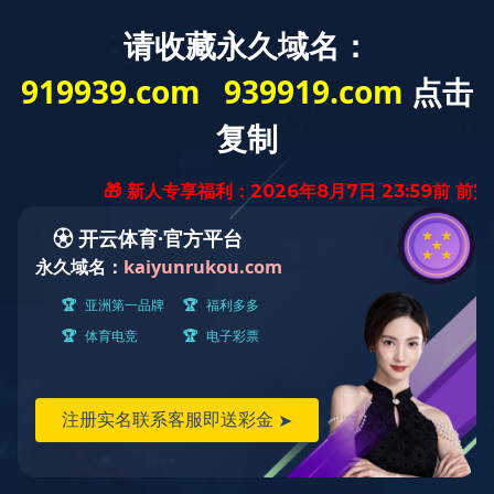
开云电子平台_开云(中国)
关于我们
产品中心
特殊定制
当前位置：
开云电子平台_开云(中国)
>
产品中心
>
沃尔沃系列
应用方案
服务支持
新闻动态
联系我们