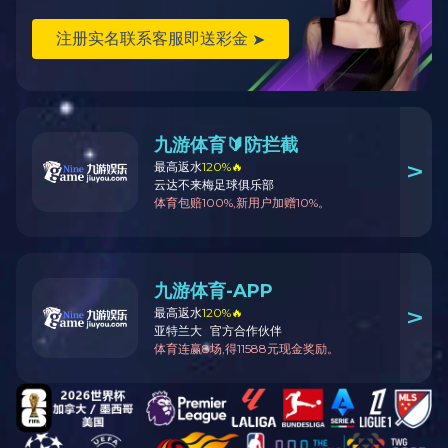
咨询热线：13901433196
产品详情
国二系列：
柴油发电机组参数：
型号
FFDL-V500GF
机组功率(KW)
500
额定输出电流
输出电压(V)
400/230
901
(A)
接线方式
三相四线
功率因素
0.8(滞后)
24V直流电启
启动方式
频率(Hz)
50
动
机组尺寸(参考
机组重量(kg)
4280
3325*1400*1950mm