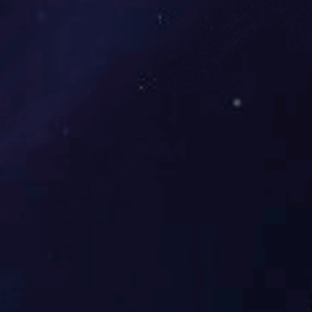
·远程微机接口
·运行500-1000小时零配件
上一篇：
520KW沃尔沃发电机组
下一篇：
480KW沃尔沃发电机组
推荐产品