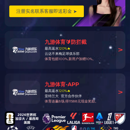
200KW帕金斯发电机组
240KW帕金斯发电机组
280KW帕金斯发电机组
320KW帕金斯发电机组