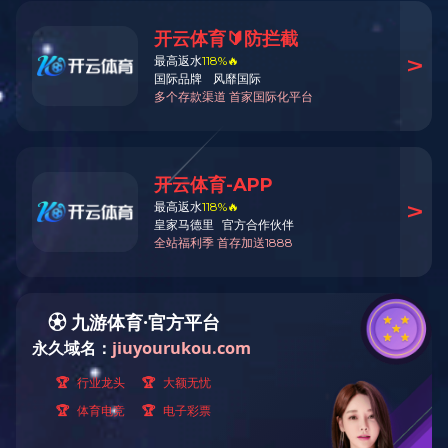
分类导航

产品中心
160KW帕金斯发电机组
180KW帕金斯发电机组