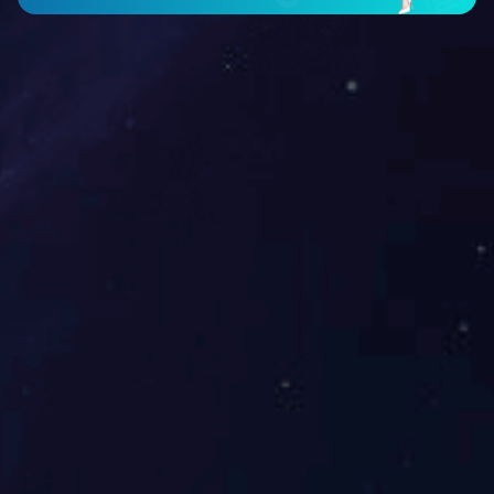
820KW帕金斯发电机组
900KW帕金斯发电机组
1000KW帕金斯发电机组
1100KW帕金斯发电机组