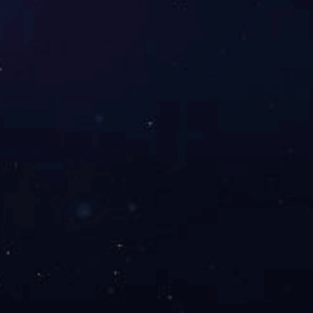
应用案例
服务支持
电话
手机
数据中心
配件
电站
定制化服务
联
矿山
售后服务
邮箱
组
油田
维修保养
地
医院
房地产
工厂
户外施工