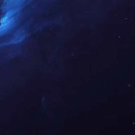
10KW帕金斯发电机组
12KW帕金斯发电机组