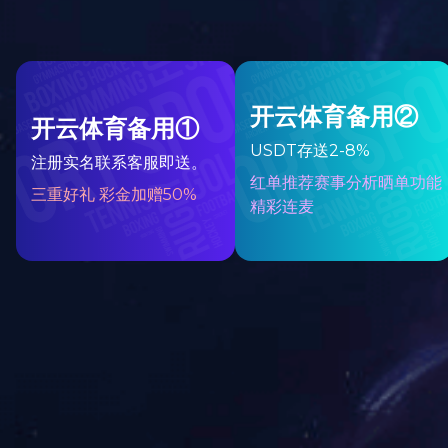
产品详情
柴油发电机组参数：
型号
FFDL-P360GF
输出电压(V)
400/230
接线方式
三相四线
启动方式
24V直流电启动
机组重量(kg)
3700
海拔高度(m)
1500
稳态频率调整率
≤±5%
稳态频率波动率
≤±0.5%
瞬态频率调整率
-10%~+10%
柴油机参数
柴油机品牌
帕金斯