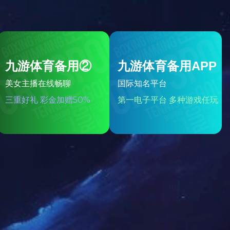
推荐产品
7KW帕金斯发电机组