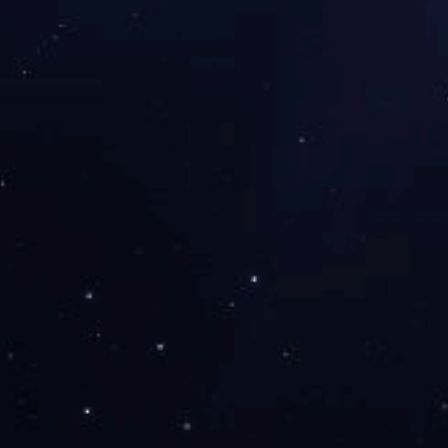
上一篇：
400KW帕金斯发电机组
下一篇：
320KW帕金斯发电机组
关于我们
产品中心
特殊定制
关于开云电子平台_
上柴系列
高压机组
开云(中国)
玉柴系列
静音机组
荣誉证书
潍柴系列
移动式电站
产品服务范围
康明斯系列
集装箱式发电机
企业文化
帕金斯系列
加入开云电子平台_
道依茨系列
开云(中国)
沃尔沃系列
成为合作伙伴
奔驰系列
检测报告