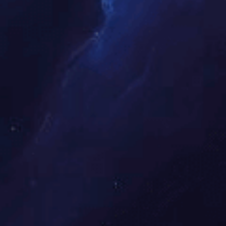
YC6MK420-D30/YC6MK
型号
D31
功率（kW）
281/309
气缸排列方式
直列
压缩比
16.8:1
供油方式
电喷
燃油耗率（g/kw.h）
≤202
机油耗率（g/kw.h）
≤1.5
排放标准
国三
箱散热器，皮带驱动冷却风扇，带风扇安全护罩