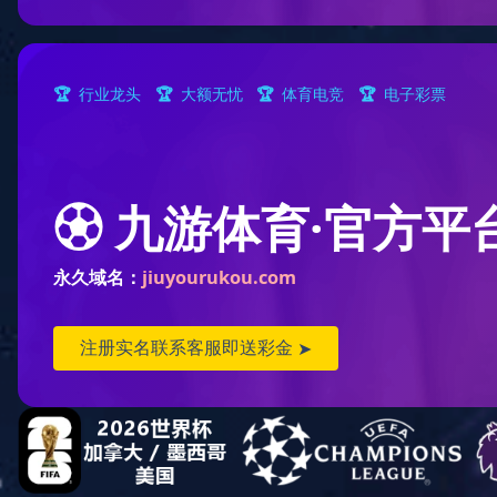
国)
检测报告