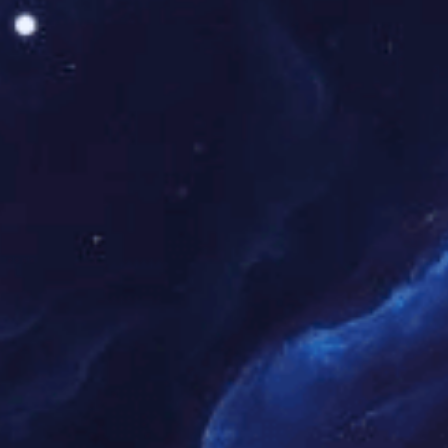
额定频率(Hz)
50
材质
100%纯铜线制造
绝缘等级
H
调节方式
AVR(自动电压调节器)
机组功率(KW)
250
额定输出电流(A)
450
功率因素
0.8(滞后)
频率(Hz)
50
机组尺寸(参考值)
3100*1150*1580mm
稳态电压调整率
≤±2.5%
稳态电压波动率
≤±1%
瞬态电压调整率
-15%~+20%
电压稳定时间
≤1S