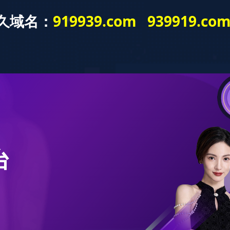
关于我
产品中
特殊定
应用方
服务支
们
心
制
案
持
围
按发动机品牌
上柴系列
玉柴系列
荣誉证书
静音机组
电站
定制化服务
W
潍柴系列
W
康明斯系列
W
帕金斯系列
集装箱式发电机组
油田
维修保养
KW
道依茨系列
企业文化
0KW
沃尔沃系列
房地产
0KW
奔驰系列
系列
0KW
成为合作伙伴
户外施工