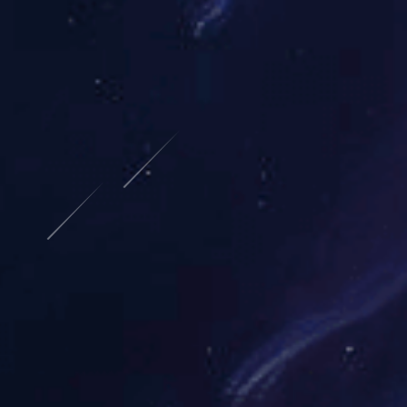
柴油机品牌
广西玉柴
额定转速(pm)
1500
气缸数
6缸
缸径*行程（mm）
123*145
调速方式
电子调速
燃油
中国0#轻柴油
进气方式
增压、中冷
稳态调速率
≤5%
冷却方式
满足环境温度40℃水
电机参数
电机品牌
开云电子平台_开云(中国
额定功率(KW)
250