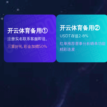
产品详情
国二系列：
柴油发电机组参数：
型号
FFDL-Y250GF
输出电压(V)
400/230
接线方式
三相四线
启动方式
24V直流电启动
机组重量(kg)
3000
海拔高度(m)
1500
稳态频率调整率
≤±5%
稳态频率波动率
≤±0.5%
瞬态频率调整率
-10%~+10%
柴油机参数