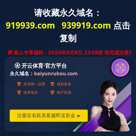
开云电子平台_开云(中国)
关于我们
产品中心
特殊定制
当前位置：
开云电子平台_开云(中国)
>
产品中心
>
潍柴系列
应用方案
服务支持
新闻动态
联系我们