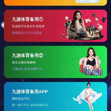
额定转速(pm)
1500
最大功率（kW）
440/484
气缸数
6缸
气缸排列方式
L型
缸径*行程
150*150
排量
15.9L
（mm）
调速方式
电子调速
供油方式
直喷
最低燃油耗率
燃油
中国0#轻柴油
210
（g/kw.h）
机油耗率
进气方式
涡轮增压中冷
≤0.3
（g/kw.h）
稳态调速率
≤5%
排放标准
国II
满足环境温度40℃水箱散热器，皮带驱动冷却风
冷却方式
扇，带风扇安全护罩
电机参数