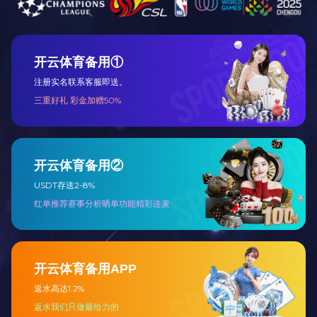
动
机组尺寸(参考
机组重量(kg)
4000
3500*1500*1800mm
值)
稳态电压调整
海拔高度(m)
1500
≤±2.5%
率
稳态频率调
稳态电压波动
≤±5%
≤±1%
整率
率
稳态频率波
瞬态电压调整
≤±0.5%
-15%~+20%
动率
率
瞬态频率调
-10%~+10%
电压稳定时间
≤1S
整率
柴油机参数
潍柴动力博杜
柴油机品牌
型号
6M26D484E200
安