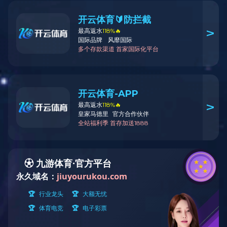
160KW沃尔沃发电机组
以质量求生存，以信誉求发展，以服务赢市场
160KW
沃尔沃
可选开架型/静音型/拖车型/集装箱型