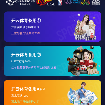
值)
稳态电压调整
海拔高度(m)
1500
≤±2.5%
率
稳态频率调
稳态电压波动
≤±5%
≤±1%
整率
率
稳态频率波
瞬态电压调整
≤±0.5%
-15%~+20%
动率
率
瞬态频率调
-10%~+10%
电压稳定时间
≤1S
整率
柴油机参数
柴油机品牌
沃尔沃
型号
TAD733GE
额定转速(pm)
1500
最大功率（kW）
201
气缸数
6缸
气缸排列方式
直列
缸径*行程