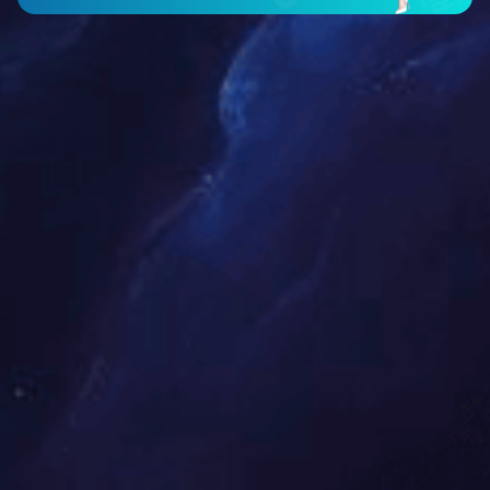
额定转速(pm)
1500
额定频率(Hz)
50
100%纯铜线制
励磁方式
无刷自励
材质
造
防护等级
IP23
绝缘等级
H
三相四线Y型绕
AVR(自动电压
接线方式
调节方式
接
调节器)
国三系列：
柴油发电机组参数：
型号
FFDL-V160GF
机组功率(KW)
160
额定输出电流
输出电压(V)
400/230
288
(A)
接线方式
三相四线
功率因素
0.8(滞后)
24V直流电启
启动方式
频率(Hz)
50
动
机组尺寸(参考
机组重量(kg)
1860
2580*1100*1666mm