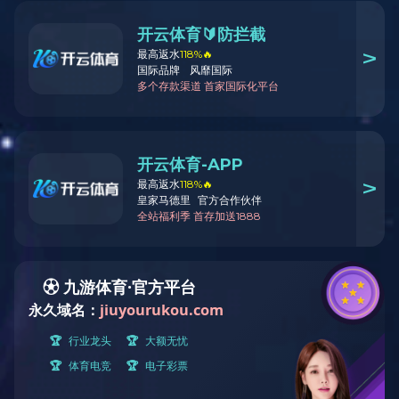
250KW上柴发电机组
以质量求生存，以信誉求发展，以服务赢市场
250KW
上柴
国产名牌组合能满足不同用户的需求，优良的动力性、经