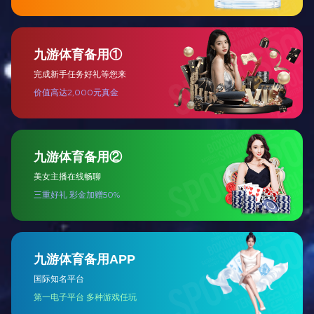
130*163
压缩比
17.73:1
（mm）
调速方式
电子调速
供油方式
直喷
燃油耗率
燃油
中国0#轻柴油
≤197
（g/kw.h）
机油耗率
进气方式
增压、中冷
≤4
（g/kw.h）
稳态调速率
≤5%
排放标准
国二
满足环境温度40℃水箱散热器，皮带驱动冷却风
冷却方式
扇，带风扇安全护罩
电机参数
开云电子平台_
电机品牌
电机型号
FFH-300
开云(中国)
额定功率(KW)
300
额定电压（V）
400/230