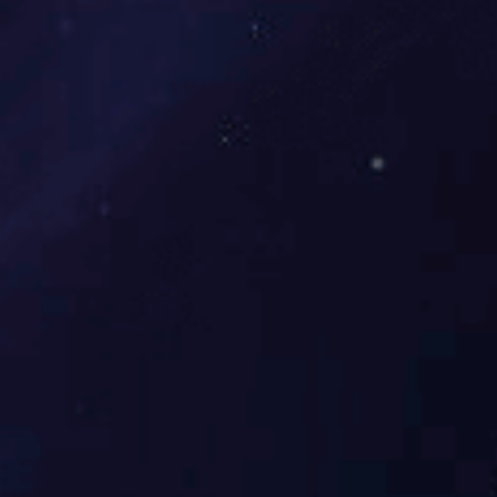
·远程微机接口
·运行500-1000小时零配件
上一篇：
350KW东风康明斯发电机组
下一篇：
250KW东风康明斯发电机组
推荐产品